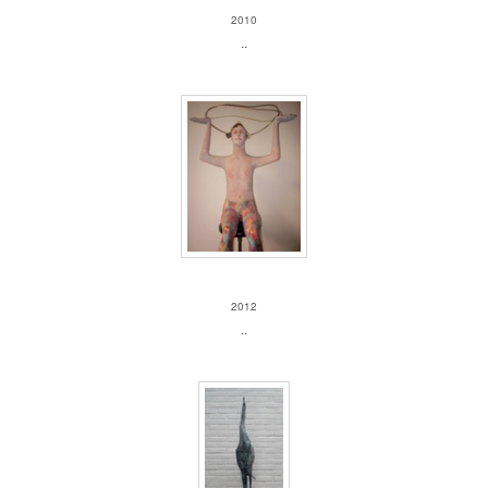
2010
..
Suitcase
2012
..