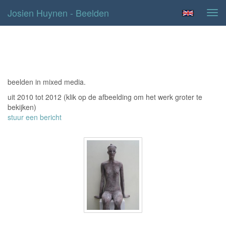
Josien Huynen - Beelden
Tog
navi
beelden
beelden in mixed media.
uit 2010 tot 2012
(klik op de afbeelding om het werk groter te
bekijken)
stuur een bericht
Sue Linn